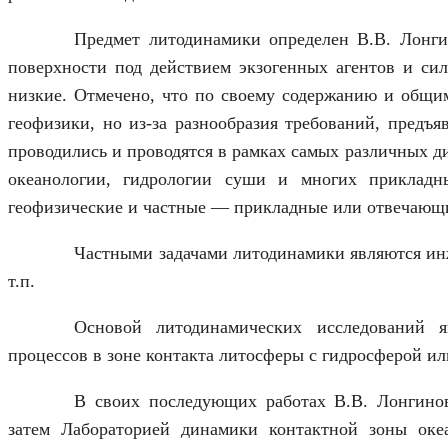
Предмет литодинамики определен В.В. Лонги
поверхности под действием экзогенных агентов и си
низкие. Отмечено, что по своему содержанию и общим
геофизики, но из-за разнообразия требований, предъ
проводились и проводятся в рамках самых различных д
океанологии, гидрологии суши и многих прикладн
геофизические и частные — прикладные или отвечающие
Частными задачами литодинамики являются инж
т.п.
Основой литодинамических исследований я
процессов в зоне контакта литосферы с гидросферой ил
В своих последующих работах В.В. Лонгинов
затем Лабораторией динамики контактной зоны оке