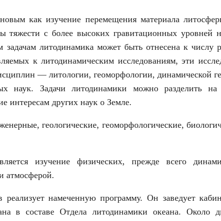
новым как изучение перемещения материала литосфер
лы тяжести с более высоких гравитационных уровней н
 задачам литодинамика может быть отнесена к числу р
являемых к литодинамическим исследованиям, эти иссле
исциплин — литологии, геоморфологии, динамической ге
ых наук. Задачи литодинамики можно разделить на
 интересам других наук о Земле.
енерные, геологические, геоморфологические, биологич
вляется изучение физических, прежде всего динами
и атмосферой.
 реализует намеченную программу. Он заведует кабин
ана в составе Отдела литодинамики океана. Около д