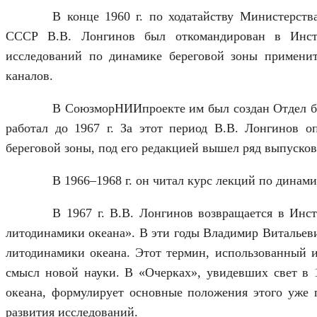
В конце 1960 г. по ходатайству Министерст
СССР В.В. Лонгинов был откомандирован в Инсти
исследований по динамике береговой зоны примени
каналов.
В СоюзморНИИпроекте им был создан Отдел б
работал до 1967 г. За этот период В.В. Лонгинов 
береговой зоны, под его редакцией вышел ряд выпуск
В 1966–1968 г. он читал курс лекций по динам
В 1967 г. В.В. Лонгинов возвращается в Инс
литодинамики океана». В эти годы Владимир Витальев
литодинамики океана. Этот термин, использованный и
смысл новой науки. В «Очерках», увидевших свет в 1
океана, формулирует основные положения этого уже п
развития исследований.