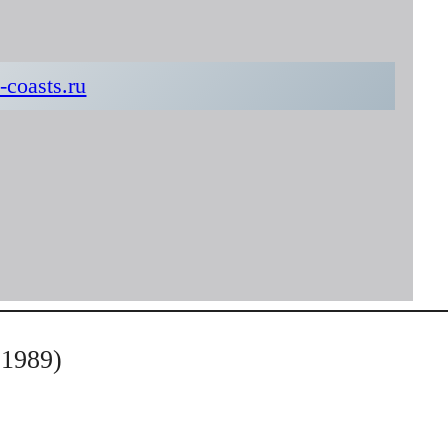
-coasts.ru
1989)