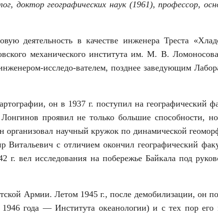
ог, доктор географических наук (1961), профессор, ос
овую деятельность в качестве инженера Треста «Хлад
ского механического института им. М. В. Ломоносова
 инженером-исследо-вателем, позднее заведующим Лабор
ртографии, он в 1937 г. поступил на географический ф
 Лонгинов проявил не только большие способности, но
Он организовал научный кружок по динамической геомор
р Витальевич с отличием окончил географический факу
42 г. вел исследования на побережье Байкала под руко
етской Армии. Летом 1945 г., после демобилизации, он п
1946 года — Института океанологии) и с тех пор его 