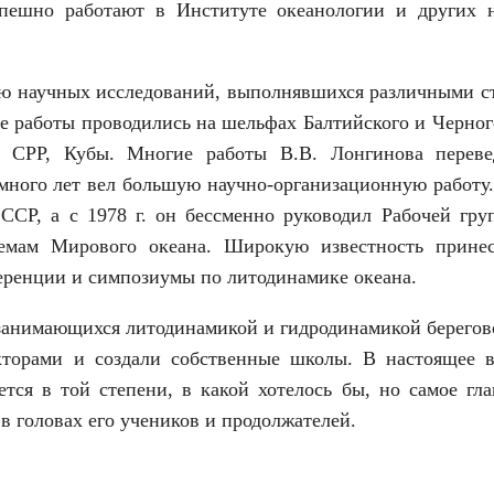
пешно работают в Институте океанологии и других 
ию научных исследований, выполнявшихся различными с
 работы проводились на шельфах Балтийского и Черног
, СРР, Кубы. Многие работы В.В. Лонгинова перев
много лет вел большую научно-организационную работу.
ССР, а с 1978 г. он бессменно руководил Рабочей гру
лемам Мирового океана. Широкую известность прине
еренции и симпозиумы по литодинамике океана.
занимающихся литодинамикой и гидродинамикой берегов
кторами и создали собственные школы. В настоящее в
тся в той степени, в какой хотелось бы, но самое гл
 головах его учеников и продолжателей.