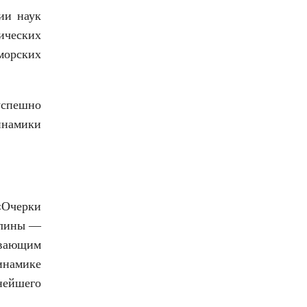
ии наук
ических
морских
успешно
инамики
«Очерки
плины —
ывающим
инамике
нейшего