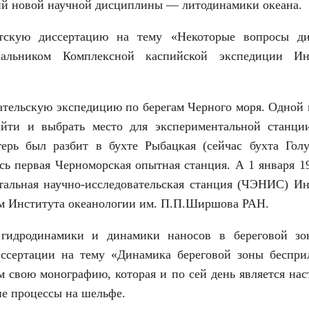
ий новой научной дисциплины — литодинамики океана.
атскую диссертацию на тему «Некоторые вопросы д
ачальником Комплексной каспийской экспедиции Ин
ательскую экспедицию по берегам Черного моря. Одной 
йти и выбрать место для экспериментальной станци
герь был разбит в бухте Рыбацкая (сейчас бухта Гол
сь первая Черноморская опытная станция. А 1 января 1
тальная научно-исследовательская станция (ЧЭНИС) Ин
м Института океанологии им. П.П.Ширшова РАН.
гидродинамики и динамики наносов в береговой зо
иссертации на тему «Динамика береговой зоны беспри
ем свою монографию, которая и по сей день является на
ие процессы на шельфе.