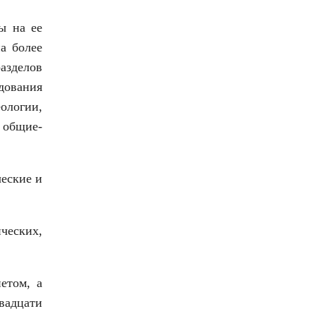
ы на ее
а более
азделов
дования
ологии,
 общие-
еские и
ческих,
етом, а
вадцати