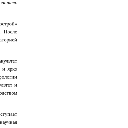
нователь
острой»
. После
аторией
акультет
 и ярко
фологии
льтет и
водством
оступает
научная