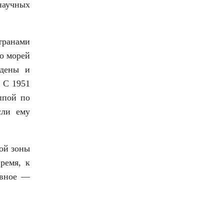
научных
транами
о морей
едены и
 С 1951
ппой по
сли ему
ой зоны
ремя, к
авное —