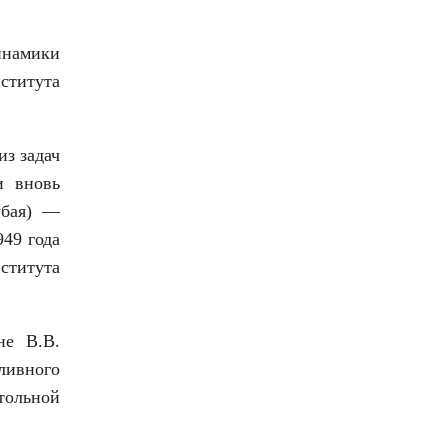
инамики
ститута
из задач
и вновь
убая) —
949 года
ститута
не В.В.
ливного
стольной