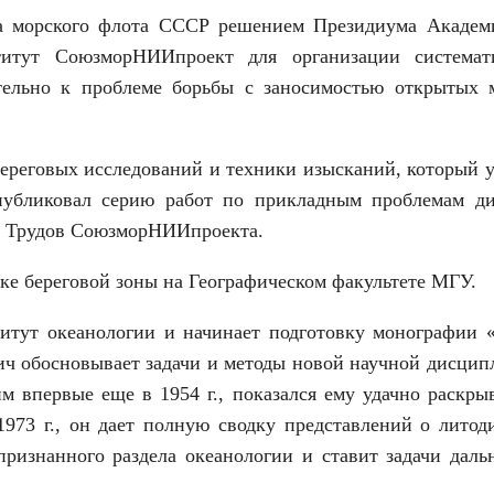
ва морского флота СССР решением Президиума Академ
тут СоюзморНИИпроект для организации системат
тельно к проблеме борьбы с заносимостью открытых 
ереговых исследований и техники изысканий, который 
опубликовал серию работ по прикладным проблемам д
ов Трудов СоюзморНИИпроекта.
ике береговой зоны на Географическом факультете МГУ.
титут океанологии и начинает подготовку монографии 
ич обосновывает задачи и методы новой научной дисци
м впервые еще в 1954 г., показался ему удачно раскр
973 г., он дает полную сводку представлений о литод
ризнанного раздела океанологии и ставит задачи даль